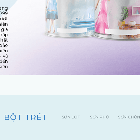
ang
1099
vượt
hiện
 gia
nhập
chất
 bảo
hiện
ế và
đến
kiến
BỘT TRÉT
SƠN LÓT
SƠN PHỦ
SƠN CHỐ