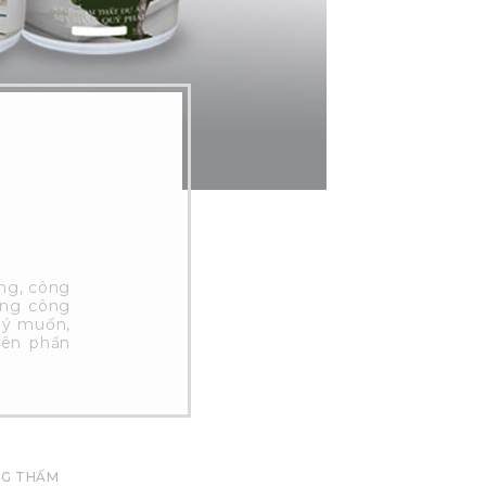
ng, công
ững công
 ý muốn,
rên phần
NG THẤM