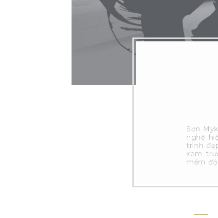
Sơn Myk
nghệ hi
trình đ
xem trư
mềm độc