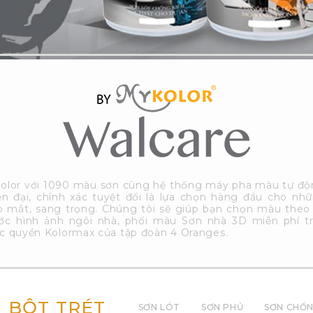
olor với 1090 màu sơn cùng hệ thống máy pha màu tự độ
ện đại, chính xác tuyệt đối là lựa chọn hàng đầu cho nh
ẹp mắt, sang trọng. Chúng tôi sẽ giúp bạn chọn màu theo
ớc hình ảnh ngôi nhà, phối màu Sơn nhà 3D miễn phí t
 quyền Kolormax của tập đoàn 4 Oranges.
BỘT TRÉT
SƠN LÓT
SƠN PHỦ
SƠN CHỐ