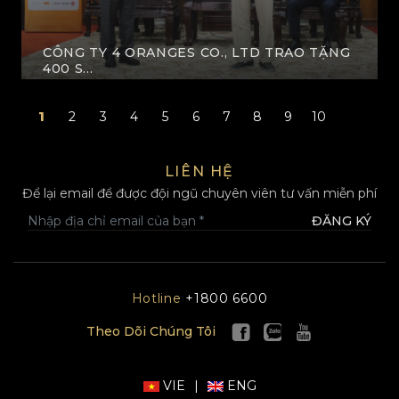
CÔNG TY 4 ORANGES CO., LTD TRAO TẶNG
400 S...
XEM THÊM
1
2
3
4
5
6
7
8
9
10
LIÊN HỆ
Để lại email để được đội ngũ chuyên viên tư vấn miễn phí
ĐĂNG KÝ
Hotline
+1800 6600
Theo Dõi Chúng Tôi