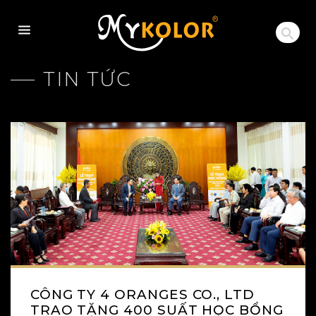
MYKOLOR
TIN TỨC
CÔNG TY 4 ORANGES CO., LTD
TRAO TẶNG 400 SUẤT HỌC BỔNG