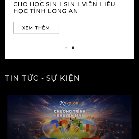
CHO HỌC SINH SINH VIÊN HIẾU
HỌC TỈNH LONG AN
XEM THÊM
TIN TỨC - SỰ KIỆN