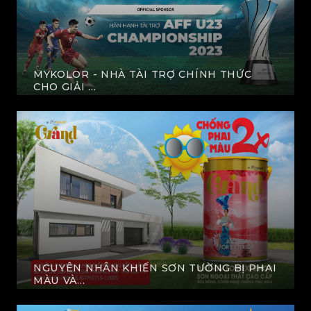
MYKOLOR - NHÀ TÀI TRỢ CHÍNH THỨC
CHO GIẢI ...
XEM THÊM
NGUYÊN NHÂN KHIẾN SƠN TƯỜNG BỊ PHAI
MÀU VÀ...
XEM THÊM