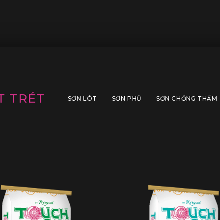
T TRÉT
SƠN LÓT
SƠN PHỦ
SƠN CHỐNG THẤM