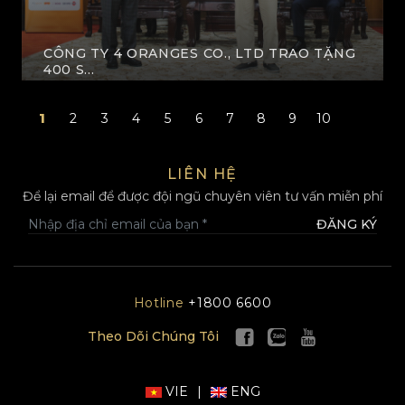
CÔNG TY 4 ORANGES CO., LTD TRAO TẶNG
400 S...
XEM THÊM
1
2
3
4
5
6
7
8
9
10
LIÊN HỆ
Để lại email để được đội ngũ chuyên viên tư vấn miễn phí
ĐĂNG KÝ
Hotline
+1800 6600
Theo Dõi Chúng Tôi