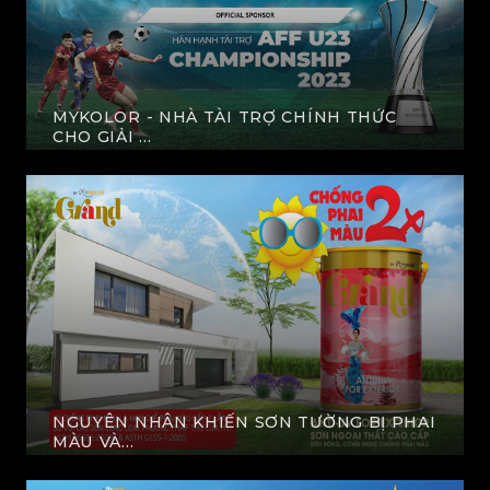
MYKOLOR - NHÀ TÀI TRỢ CHÍNH THỨC
CHO GIẢI ...
XEM THÊM
NGUYÊN NHÂN KHIẾN SƠN TƯỜNG BỊ PHAI
MÀU VÀ...
XEM THÊM