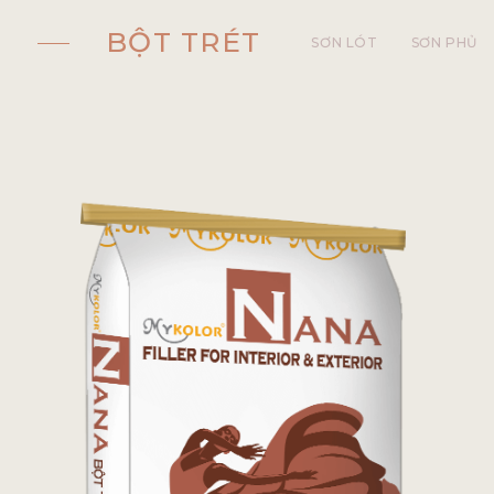
BỘT TRÉT
SƠN LÓT
SƠN PHỦ