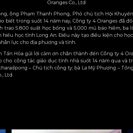
Oranges Co., Ltd
 bổng, ông Phạm Thanh Phong, Phó chủ tịch Hội Khuyế
ho biết trong suốt 14 năm nay, Công ty 4 Oranges đã 
 trao 5.800 suất học bổng và 5.000 mũ bảo hiểm, ba lô 
 hiếu học tỉnh Long An. Điều này tạo điều kiện cho học 
 nhân lực cho địa phương và tỉnh.
Tấn Hòa gửi lời cảm ơn chân thành đến Công ty 4 Ora
cho công tác giáo dục tỉnh nhà suốt 14 năm qua và t
haradpong – Chủ tịch công ty; bà La Mỹ Phượng – Tổng
., Ltd