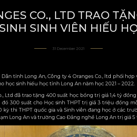
GES CO., LTD TRAO TẶ
INH SINH VIÊN HIẾU H
31 December 2021
 Dân tỉnh Long An, Công ty 4 Oranges Co., ltd ​phối hợp
ho học sinh hiếu học tỉnh Long An năm học 2021 – 2022.
., Ltd đã trao tặng 400 suất học bổng trị giá 1,4 tỷ đồn
đó 300 suất cho Học sinh THPT trị giá 3 triệu đồng mỗi
 kỳ thi THPT quốc gia và Sinh viên đang học ở các trư
ạm Long An và trường Cao Đẳng nghề Long An trị giá 5 t