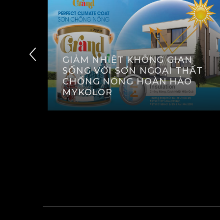
GIẢM NHIỆT KHÔNG GIAN
ƠN
SỐNG VỚI SƠN NGOẠI THẤT
IẢI
CHỐNG NÓNG HOÀN HẢO
MYKOLOR
XEM THÊM