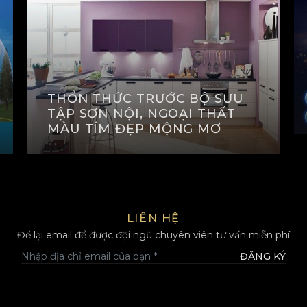
THỔN THỨC TRƯỚC BỘ SƯU
TẬP SƠN NỘI, NGOẠI THẤT
MÀU TÍM ĐẸP MỘNG MƠ
XEM THÊM
LIÊN HỆ
Để lại email để được đội ngũ chuyên viên tư vấn miễn phí
ĐĂNG KÝ