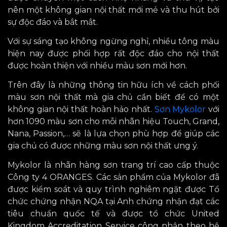
nên một không gian nội thất mới mẻ và thu hút bởi
sự độc đáo và bắt mắt.
Với sự sáng tạo không ngừng nghỉ, nhiều tông màu
hiện nay được phối hợp rất độc đáo cho nội thất
được hoàn thiện với nhiều màu sơn mới hơn.
Trên đây là những thông tin hữu ích về cách phối
màu sơn nội thất mà gia chủ cần biết để có
một
không gian nội thất hoàn hảo nhất.
Sơn Mykolor
với
hơn 1090 màu sơn cho mỗi nhãn hiệu Touch, Grand,
Nana, Passion,… sẽ là lựa chọn phù hợp
để giúp các
gia chủ có được những
màu sơn nội thất ưng ý.
Mykolor là nhãn hàng sơn trang trí cao cấp thuộc
Công ty 4 ORANGES. Các sản phẩm của Mykolor đã
được kiểm soát và quy trình nghiêm ngặt
được Tổ
chức chứng nhận NQA tại Anh chứng nhận đạt các
tiêu chuẩn quốc tế và được tổ chức United
Kingdom Accreditation Service công nhận
theo hệ