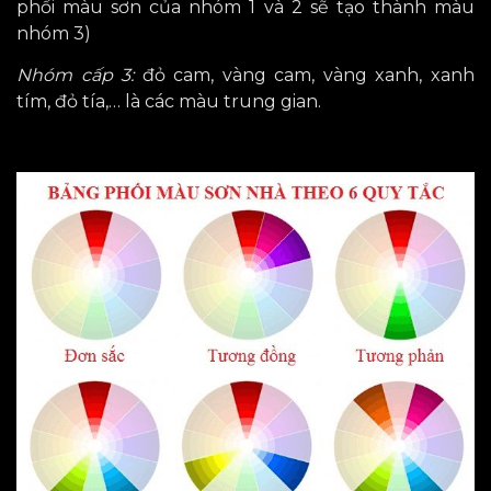
phối màu sơn của nhóm 1 và 2 sẽ tạo thành màu
nhóm 3)
Nhóm cấp 3:
đỏ cam, vàng cam, vàng xanh, xanh
tím, đỏ tía,… là các màu trung gian.