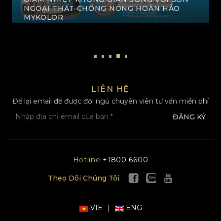
THỔN THỨC TRƯỚC BỘ SƯU TẬP SƠN NỘI,
NGOẠI THẤT MÀU TÍM ĐẸP MỘNG MƠ
XEM THÊM
LIÊN HỆ
Để lại email để được đội ngũ chuyên viên tư vấn miễn phí
ĐĂNG KÝ
Hotline
+1800 6600
Theo Dõi Chúng Tôi