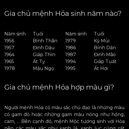
Gia chủ mệnh Hỏa sinh năm nào?
Năm sinh
Tuổi
Năm sinh
Tuổi
1956
Bính Thân
1979
Kỷ Mùi
1957
Đinh Dậu
1986
Bính Dần
1964
Giáp Thìn
1987
Đinh Mão
1965
Ất Tỵ
1994
Giáp Tuất
1978
Mậu Ngọ
1995
Ất Hợi
Gia chủ mệnh Hỏa hợp màu gì?
Người mệnh Hỏa có màu sắc chủ đạo là những màu
có
gam
đỏ hoặc những gam màu nóng như hồng,
cam, … Bên cạnh đó, mệnh Mộc tương sinh với Hỏa
nên các màu sắc như xanh lá, xanh lục cũng rất