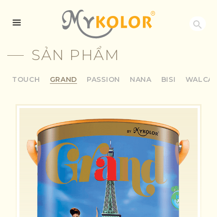
MYKOLOR
SẢN PHẨM
TOUCH
GRAND
PASSION
NANA
BISI
WALCA