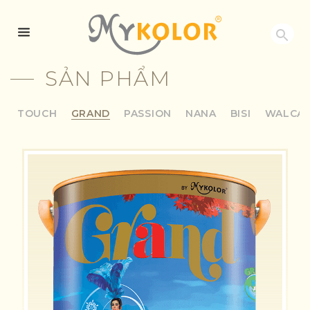
MYKOLOR
SẢN PHẨM
TOUCH
GRAND
PASSION
NANA
BISI
WALCA